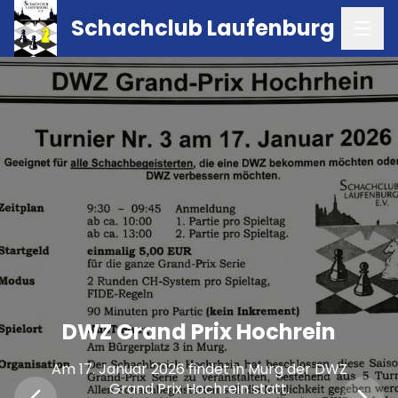
Schachclub Laufenburg
Nikolausblitz und
DWZ Grand Prix Hochrein
DWZ Grand Prix Hochrein
Weihnachtsferien
Am 22. November 2025 findet in Brombach der
Am 17. Januar 2026 findet in Murg der DWZ
Nikolausblitz am 2. Dezember 2025 – ein
DWZ Grand Prix Hochrein statt.
Grand Prix Hochrein statt.
schneller, festlicher Jahresabschluss. Danach